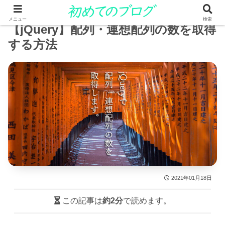
メニュー
検索
【jQuery】配列・連想配列の数を取得
する方法
2021年01月18日
この記事は
約2分
で読めます。