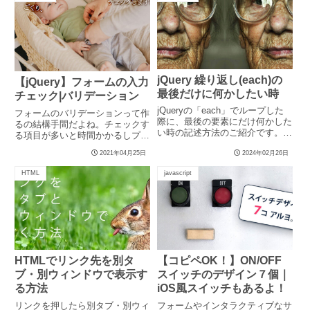
jQuery 繰り返し(each)の
【jQuery】フォームの入力
最後だけに何かしたい時
チェック|バリデーション
jQueryの「each」でループした
フォームのバリデーションって作
際に、最後の要素にだけ何かした
るの結構手間だよね。チェックす
い時の記述方法のご紹介です。
る項目が多いと時間かかるしプラ
「each」でループしな...
グインを使っても良いけど、自
2021年04月25日
2024年02月26日
分...
HTML
javascript
HTMLでリンク先を別タ
【コピペOK！】ON/OFF
ブ・別ウィンドウで表示す
スイッチのデザイン７個｜
る方法
iOS風スイッチもあるよ！
リンクを押したら別タブ・別ウィ
フォームやインタラクティブなサ