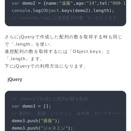
var
 demo2 = {name:
"遠藤"
,age:
"14"
,tel:
"080-123
console
.log(
Object
// console.logには連想配列の数「4」が入ります。
さらにjQueryで作成した配列の数を取得する時も同じ
で「.length」を使い、
連想配列の数を取得するには「Object.keys」と
「.length」ます。
下にjQueryでの利用方法になります。
jQuery
// jQueryで作成した配列の数を取得
var
// 配列に「薔薇，ジャスミン，金木犀，ローズマリー，
demo3.push(
"薔薇"
);

demo3.push(
"ジャスミン"
);
