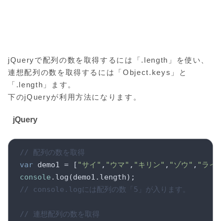
jQueryで配列の数を取得するには「.length」を使い、
連想配列の数を取得するには「Object.keys」と
「.length」ます。
下のjQueryが利用方法になります。
jQuery
// 配列の数を取得
var
 demo1 = [
"サイ"
,
"ウマ"
,
"キリン"
,
"ゾウ"
,
"ライ
console
// console.logには配列の数「5」が入ります。
// 連想配列の数を取得