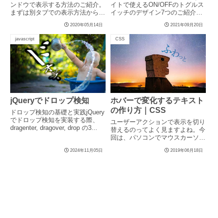
ンドウで表示する方法のご紹介。
イトで使えるON/OFFのトグルス
まずは別タブでの表示方法から。
イッチのデザイン7つのご紹介。
aタグに「target="_b...
シンプルなものなので様々な...
2020年05月14日
2021年09月20日
javascript
CSS
jQueryでドロップ検知
ホバーで変化するテキスト
の作り方｜CSS
ドロップ検知の基礎と実践jQuery
でドロップ検知を実装する際、
ユーザーアクションで表示を切り
dragenter, dragover, drop の3...
替えるのってよく見ますよね。今
回は、パソコンでマウスカーソル
を持ってくと、文字を「ふわっ」
2024年11月05日
2019年06月18日
と変化させるテクニックのご紹介
です。