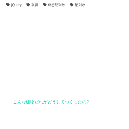
jQuery
取得
連想配列数
配列数
こんな建物だれがどうしてつくったの?