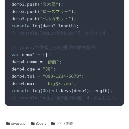
demo3.push(
"金木犀"
);

demo3.push(
"ローズマリー"
);

demo3.push(
"ベルガモット"
console
// console.logには配列の数「5」が入ります。
// jQueryで作成した連想配列の数を取得
var
 demo4 = {};

demo4.name = 
"伊藤"
;

demo4.age = 
"30"
;

demo4.tel = 
"090-1234-5678"
;

demo4.mail = 
"hij@kl.mn"
console
.log(
Object
// console.logには連想配列の数「4」が入ります。
javascript
jQuery
サイト制作