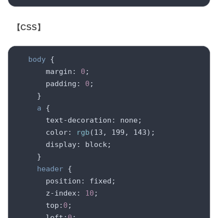
【CSS】
body
 {

margin
: 
0
;

padding
: 
0
;

    }

a
 {

text-decoration
: none;

color
: 
rgb
(13, 199, 143);

display
: block;

    }

header
 {

position
: fixed;

z-index
: 
10
;

top
:
0
;

left
:
0
;
