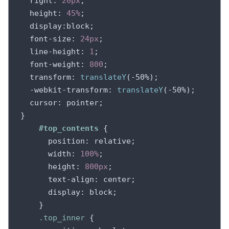
right
: 
20px
;

height
: 
45%
;

display
:block;

font-size
: 
24px
;

line-height
: 
1
;

font-weight
: 
800
;

transform
: 
translateY
(-50%);

-webkit-transform
: 
translateY
(-50%);

cursor
: pointer;

}

#top_contents
 {

position
: relative;

width
: 
100%
;

height
: 
800px
;

text-align
: center;

display
: block;

    }

.top_inner
 {
