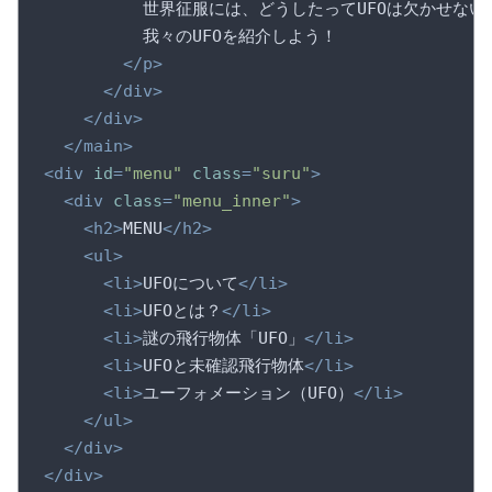
          世界征服には、どうしたってUFOは欠かせな
          我々のUFOを紹介しよう！

</
p
>
</
div
>
</
div
>
</
main
>
<
div
id
=
"menu"
class
=
"suru"
>
<
div
class
=
"menu_inner"
>
<
h2
>
MENU
</
h2
>
<
ul
>
<
li
>
UFOについて
</
li
>
<
li
>
UFOとは？
</
li
>
<
li
>
謎の飛行物体「UFO」
</
li
>
<
li
>
UFOと未確認飛行物体
</
li
>
<
li
>
ユーフォメーション（UFO）
</
li
>
</
ul
>
</
div
>
</
div
>