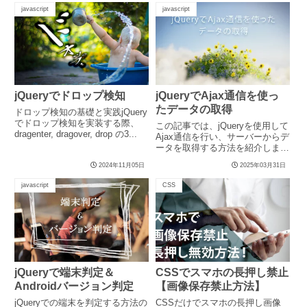
javascript
javascript
jQueryでドロップ検知
jQueryでAjax通信を使っ
たデータの取得
ドロップ検知の基礎と実践jQuery
でドロップ検知を実装する際、
この記事では、jQueryを使用して
dragenter, dragover, drop の3...
Ajax通信を行い、サーバーからデ
ータを取得する方法を紹介しま
す。 Ajax通信とは...
2024年11月05日
2025年03月31日
javascript
CSS
jQueryで端末判定＆
CSSでスマホの長押し禁止
Androidバージョン判定
【画像保存禁止方法】
jQueryでの端末を判定する方法の
CSSだけでスマホの長押し画像