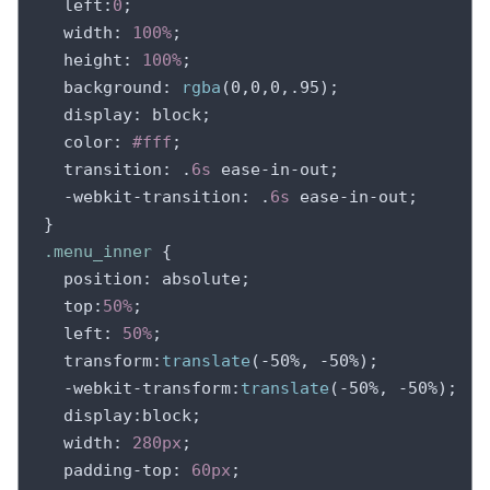
left
:
0
;

width
: 
100%
;

height
: 
100%
;

background
: 
rgba
(0,0,0,.95);

display
: block;

color
: 
#fff
;

transition
: .
6s
 ease-in-out;

-webkit-transition
: .
6s
 ease-in-out;

.menu_inner
 {

position
: absolute;

top
:
50%
;

left
: 
50%
;

transform
:
translate
(-50%, -50%);

-webkit-transform
:
translate
(-50%, -50%);

display
:block;

width
: 
280px
;

padding-top
: 
60px
;
