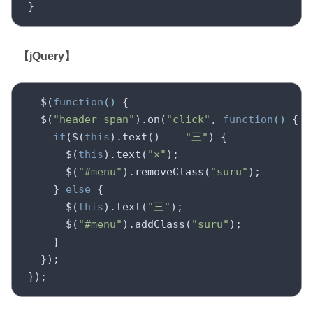
【jQuery】
  $(
function
(
) 
{

  $(
"header span"
).on(
"click"
, 
function
(
) 
{

if
($(
this
).text() == 
"三"
) {

      $(
this
).text(
"×"
);

      $(
"#menu"
).removeClass(
"suru"
);

    } 
else
 {

      $(
this
).text(
"三"
);

      $(
"#menu"
).addClass(
"suru"
);

    }

  });
