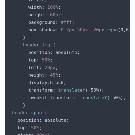
width
: 
100%
;

height
: 
60px
;

background
: 
#fff
;

box-shadow
: 
0
2px
30px
 -
20px
rgba
(0,0,0
    }

header
img
 {

position
: absolute;

top
: 
50%
;

left
: 
20px
;

height
: 
45%
;

display
:block;

transform
: 
translateY
(-50%);

-webkit-transform
: 
translateY
(-50%);

header
span
 {

position
: absolute;

top
: 
50%
;
