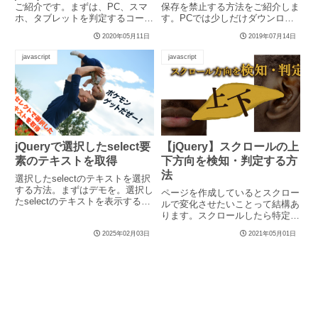
ご紹介です。まずは、PC、スマ
保存を禁止する方法をご紹介しま
ホ、タブレットを判定するコード
す。PCでは少しだけダウンロー
を紹介します。DEMOあ...
ドされにくくなるだけなので、
2020年05月11日
2019年07月14日
ス...
javascript
javascript
jQueryで選択したselect要
【jQuery】スクロールの上
素のテキストを取得
下方向を検知・判定する方
法
選択したselectのテキストを選択
する方法。まずはデモを。選択し
ページを作成しているとスクロー
たselectのテキストを表示するセ
ルで変化させたいことって結構あ
レクトボックスここ...
ります。スクロールしたら特定の
位置で固定したり要素が見えた
2025年02月03日
2021年05月01日
ら...