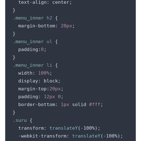
text-align
: center;

.menu_inner
h2
 {

margin-bottom
: 
20px
;

.menu_inner
ul
 {

padding
:
0
;

.menu_inner
li
 {

width
: 
100%
;

display
: block;

margin-top
:
20px
;

padding
: 
12px
0
;

border-bottom
: 
1px
 solid 
#fff
;

.suru
 {

transform
: 
translateY
(-100%);

-webkit-transform
: 
translateY
(-100%);
