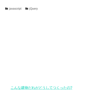
javascript
jQuery
こんな建物だれがどうしてつくったの?