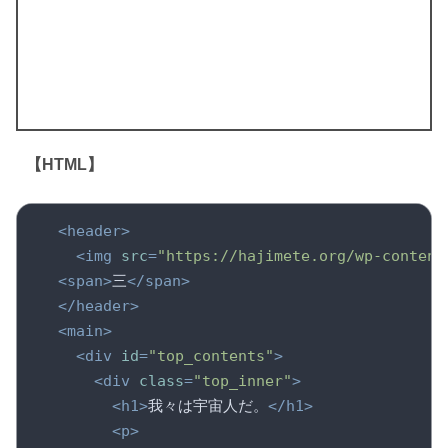
【HTML】
<
header
>
<
img
src
=
"https://hajimete.org/wp-content
<
span
>
三
</
span
>
</
header
>
<
main
>
<
div
id
=
"top_contents"
>
<
div
class
=
"top_inner"
>
<
h1
>
我々は宇宙人だ。
</
h1
>
<
p
>