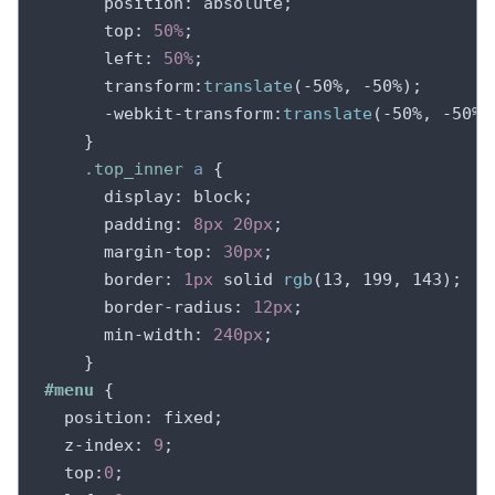
position
: absolute;

top
: 
50%
;

left
: 
50%
;

transform
:
translate
(-50%, -50%);

-webkit-transform
:
translate
(-50%, -50%);
    }

.top_inner
a
 {

display
: block;

padding
: 
8px
20px
;

margin-top
: 
30px
;

border
: 
1px
 solid 
rgb
(13, 199, 143);

border-radius
: 
12px
;

min-width
: 
240px
;

#menu
 {

position
: fixed;

z-index
: 
9
;

top
:
0
;
