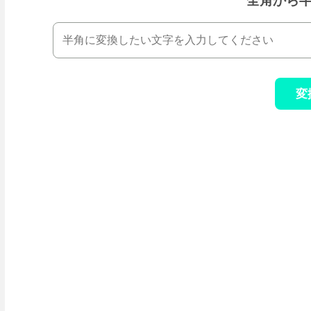
全角から
変