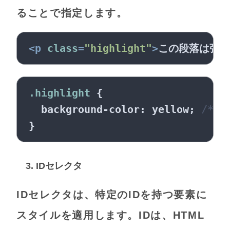
ることで指定します。
<
p
class
=
"highlight"
>
この段落は強調
.highlight
 {

background-color
: yellow; 
/* 
3. IDセレクタ
IDセレクタは、特定のIDを持つ要素に
スタイルを適用します。IDは、HTML