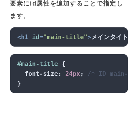
要素にid属性を追加することで指定し
ます。
<
h1
id
=
"main-title"
>
メインタイトル
<
#main-title
 {

font-size
: 
24px
; 
/* ID main