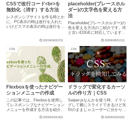
CSSで改行コード<br>を
placeholder(プレースホル
無効化（消す）する方法
ダー)の文字色を変える方
法
レスポンシブサイトを作る時とか
に、PC表示の時は改行を入れた
Placeholder(プレースホルダー)の
いけどスマホ表示の時は改行を無
色を変える方法のご紹介です。IE
くしたい。そんな時はCSSで<...
と古いEDGEに対応しています。
今のままだと...
2021年06月27日
2020年08月21日
CSS
CSS
Flexboxを使ったナビゲー
ドラッグで変化するカーソ
ションメニューの作成
ルの作り方｜CSS
この記事では、Flexboxを使用し
Swiper.jsなんかを使う時、ドラッ
てレスポンシブなナビゲーション
グして横にスライドできるけど矢
メニューを作成する方法を紹介し
印のままじゃユーザーに分かりず
ます。 Flexboxの...
らいから、ちゃんとス...
2025年03月24日
2020年03月02日