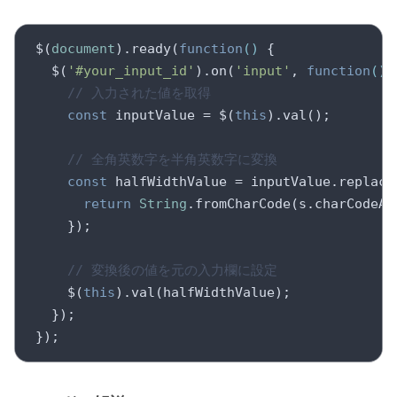
$(
document
).ready(
function
(
) 
{

  $(
'#your_input_id'
).on(
'input'
, 
function
(
) 
// 入力された値を取得
const
 inputValue = $(
this
).val();

// 全角英数字を半角英数字に変換
const
 halfWidthValue = inputValue.replace
return
String
.fromCharCode(s.charCodeAt
    });

// 変換後の値を元の入力欄に設定
    $(
this
).val(halfWidthValue);

  });
