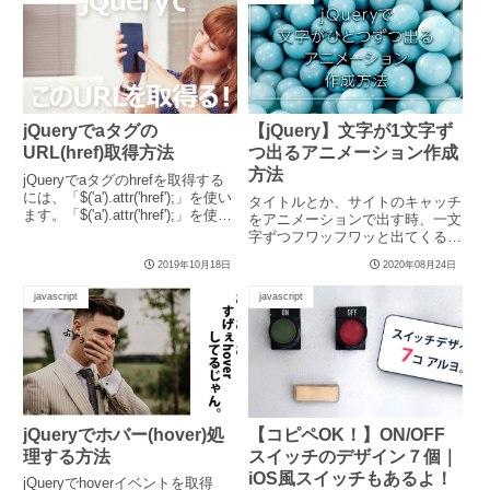
jQueryでaタグの
【jQuery】文字が1文字ず
URL(href)取得方法
つ出るアニメーション作成
方法
jQueryでaタグのhrefを取得する
には、「$('a').attr('href');」を使い
タイトルとか、サイトのキャッチ
ます。「$('a').attr('href');」を使っ
をアニメーションで出す時、一文
たDEMOと説明は下に書いていま
字ずつフワッフワッと出てくると
すので、よろしければ見てくださ
「おっ！」ってなるじゃない。
2019年10月18日
2020年08月24日
い！
そ...
javascript
javascript
jQueryでホバー(hover)処
【コピペOK！】ON/OFF
理する方法
スイッチのデザイン７個｜
iOS風スイッチもあるよ！
jQueryでhoverイベントを取得