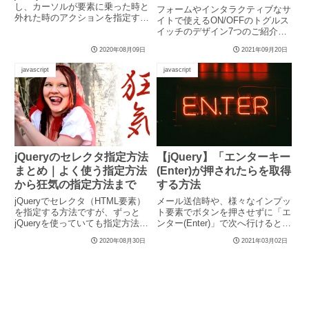
し、カーソルが要素に乗った時と
フォームやインタラクティブなサ
外れた時のアクションを指定する
イトで使えるON/OFFのトグルス
方法のご紹介です。DE...
イッチのデザイン7つのご紹介。
シンプルなものなので様々な...
2020年08月09日
2021年09月20日
javascript
javascript
jQueryのセレクタ指定方法
【jQuery】「エンターキー
まとめ｜よく使う指定方法
(Enter)が押されたらを取得
から狂気の指定方法まで
する方法
jQueryでセレクタ（HTML要素）
メール送信時や、様々なインプッ
を指定する方法ですが、ずっと
ト要素でボタンを押させずに「エ
jQueryを使っていても指定方法が
ンター(Enter)」で次へ行けるとめ
難しくって結局いつ...
ちゃスムーズ。そんなス...
2020年08月30日
2021年03月02日