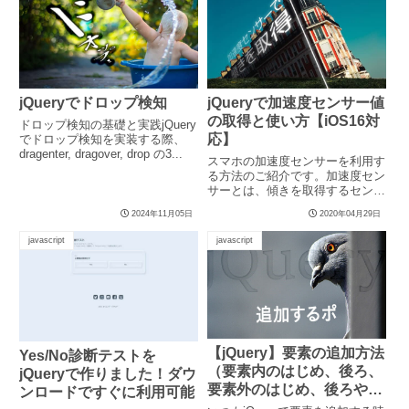
jQueryでドロップ検知
jQueryで加速度センサー値
の取得と使い方【iOS16対
ドロップ検知の基礎と実践jQuery
応】
でドロップ検知を実装する際、
dragenter, dragover, drop の3...
スマホの加速度センサーを利用す
る方法のご紹介です。加速度セン
サーとは、傾きを取得するセンサ
ー。近年、プライバシー保護や
2024年11月05日
2020年04月29日
セ...
javascript
javascript
【jQuery】要素の追加方法
Yes/No診断テストを
（要素内のはじめ、後ろ、
jQueryで作りました！ダウ
要素外のはじめ、後ろや要
ンロードですぐに利用可能
素を包む方法も）