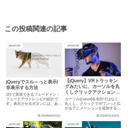
この投稿関連の記事
javascript
javascript
【jQuery】VRトラッキン
jQueryでスル～っと表示/
グみたいに、カーソルを丸
非表示する方法
くしクリックアクションを
1行で実現できるフェードイン・
追加する方法
フェードアウトレシピの紹介で
カーソル(cursor)を矢印ではなく
す。表示させるボタンには、あら
丸くし、クリックでポワンっと広
かじめCSSで「display:...
がるアニメーションを追加する方
法を説明！この～。。。...
2019年06月21日
2022年02月23日
javascript
javascript