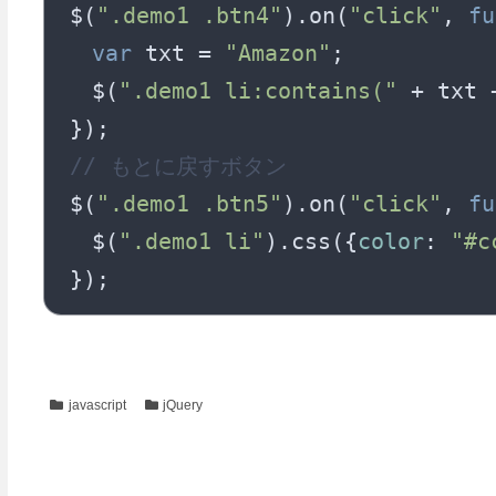
$(
".demo1 .btn4"
).on(
"click"
, 
fu
var
 txt = 
"Amazon"
;

　$(
".demo1 li:contains("
 + txt 
// もとに戻すボタン
$(
".demo1 .btn5"
).on(
"click"
, 
fu
　$(
".demo1 li"
).css({
color
: 
"#c
javascript
jQuery