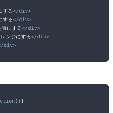
赤にする
</
div
>
黒にする
</
div
>
」を青にする
</
div
>
をオレンジにする
</
div
>
</
div
>
ction
(
)
{
