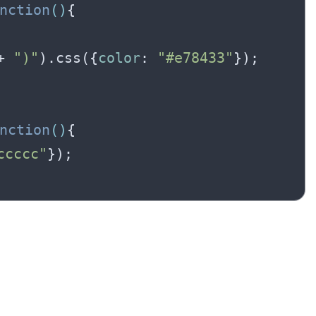
nction
(
)
{

+ 
")"
).css({
color
: 
"#e78433"
});

nction
(
)
{

ccccc"
});
