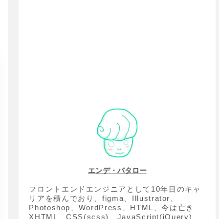
エンデ・バタロー
フロントエンドエンジニアとして10年目のキャ
リアを積んでおり、figma、Illustrator、
Photoshop、WordPress、HTML、今は亡き
XHTML、CSS(scss)、JavaScript(jQuery)、