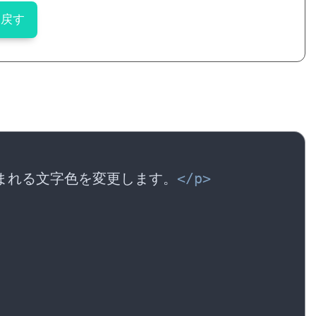
に戻す
まれる文字色を変更します。
</
p
>