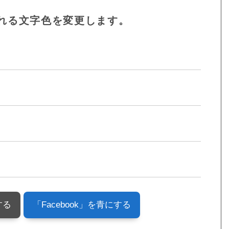
れる文字色を変更します。
する
「Facebook」を青にする