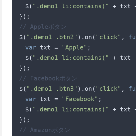
　$(
".demo1 li:contains("
 + txt 
// Appleボタン
$(
".demo1 .btn2"
).on(
"click"
, 
fu
var
 txt = 
"Apple"
;

　$(
".demo1 li:contains("
 + txt 
// Facebookボタン
$(
".demo1 .btn3"
).on(
"click"
, 
fu
var
 txt = 
"Facebook"
;

　$(
".demo1 li:contains("
 + txt 
// Amazonボタン