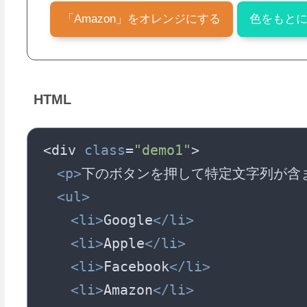
「Amazon」をオレンジにする
色をもと
HTML
<div 
class
=
"demo1"
>

<
p
>
下のボタンを押して特定文字列が含
<
ul
>
<
li
>
Google
</
li
>
<
li
>
Apple
</
li
>
<
li
>
Facebook
</
li
>
<
li
>
Amazon
</
li
>