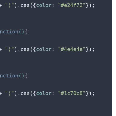
+ 
")"
).css({
color
: 
"#e24f72"
});

nction
(
)
{

+ 
")"
).css({
color
: 
"#4e4e4e"
});

nction
(
)
{

+ 
")"
).css({
color
: 
"#1c70c8"
});
