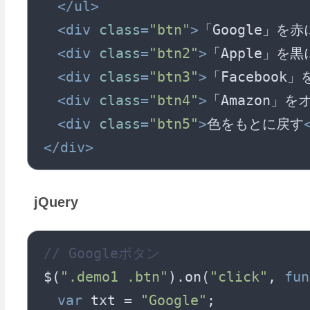
</
ul
>
<
div
class
=
"btn"
>
「Google」を
<
div
class
=
"btn2"
>
「Apple」を
<
div
class
=
"btn3"
>
「Facebook
<
div
class
=
"btn4"
>
「Amazon」
<
div
class
=
"btn5"
>
色をもとに戻す
</
div
>
jQuery
// Googleボタン
$(
".demo1 .btn"
).on(
"click"
, 
fun
var
 txt = 
"Google"
;
