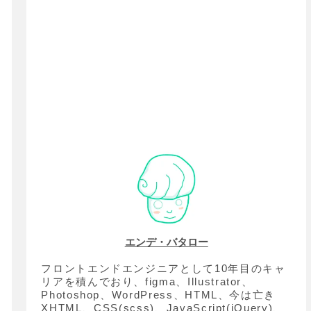
エンデ・バタロー
フロントエンドエンジニアとして10年目のキャ
リアを積んでおり、figma、Illustrator、
Photoshop、WordPress、HTML、今は亡き
XHTML、CSS(scss)、JavaScript(jQuery)、